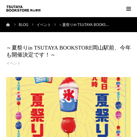
ーム
BLOG
イベント
～夏祭りin TSUTAYA BOOKS…
トップページ
フロアガイド
～夏祭りin TSUTAYA BOOKSTORE岡山駅前、今年
も開催決定です！～
コンセプト
イベント
アクセス