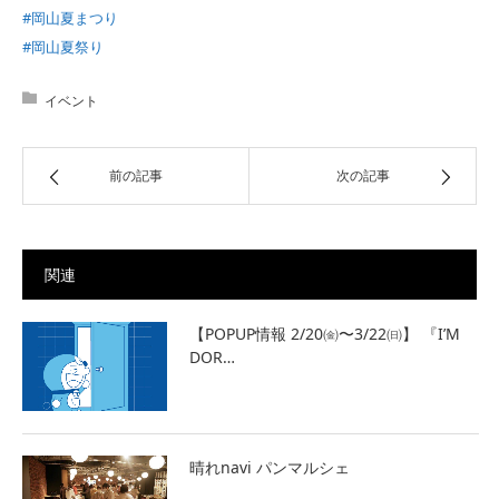
#岡山夏まつり
#岡山夏祭り
イベント
前の記事
次の記事
関連
【POPUP情報 2/20㈮〜3/22㈰】 『I’M
DOR…
晴れnavi パンマルシェ