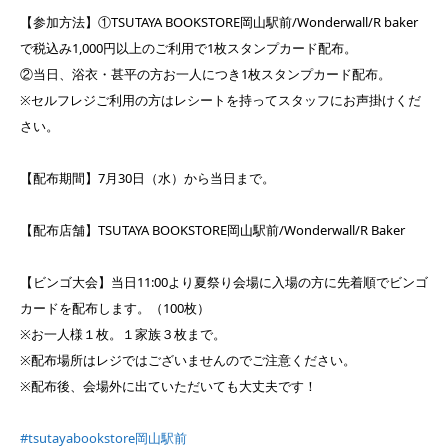
【参加方法】①TSUTAYA BOOKSTORE岡山駅前/Wonderwall/R baker
で税込み1,000円以上のご利用で1枚スタンプカード配布。
②当日、浴衣・甚平の方お一人につき1枚スタンプカード配布。
※セルフレジご利用の方はレシートを持ってスタッフにお声掛けくだ
さい。
【配布期間】7月30日（水）から当日まで。
【配布店舗】TSUTAYA BOOKSTORE岡山駅前/Wonderwall/R Baker
【ビンゴ大会】当日11:00より夏祭り会場に入場の方に先着順でビンゴ
カードを配布します。（100枚）
※お一人様１枚。１家族３枚まで。
※配布場所はレジではございませんのでご注意ください。
※配布後、会場外に出ていただいても大丈夫です！
#tsutayabookstore岡山駅前