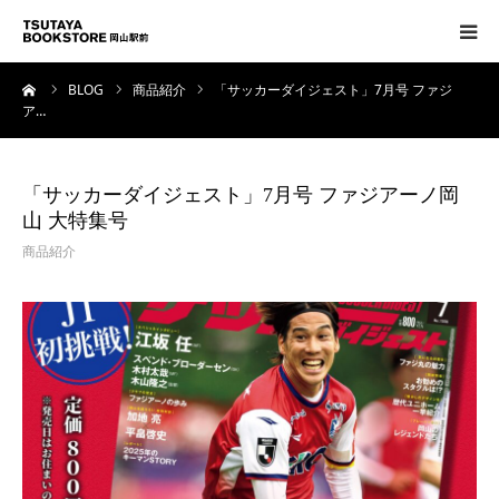
ーム
BLOG
商品紹介
「サッカーダイジェスト」7月号 ファジ
トップページ
ア…
フロアガイド
「サッカーダイジェスト」7月号 ファジアーノ岡
山 大特集号
コンセプト
商品紹介
アクセス