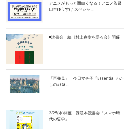
アニメがもっと面白くなる！アニメ監督
山本ゆうすけ スペシャ…
■読書会 続《村上春樹を語る会》開催
「再発見」 今日マチ子『Essential わた
しの#sta…
2/25(水)開催 課題本読書会「スマホ時
代の哲学」