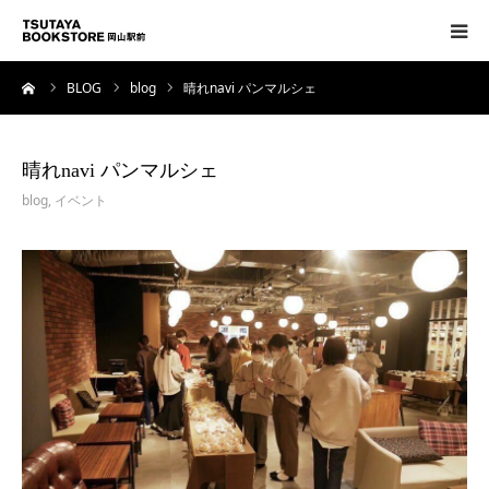
ーム
BLOG
blog
晴れnavi パンマルシェ
トップページ
フロアガイド
晴れnavi パンマルシェ
blog
,
イベント
コンセプト
アクセス