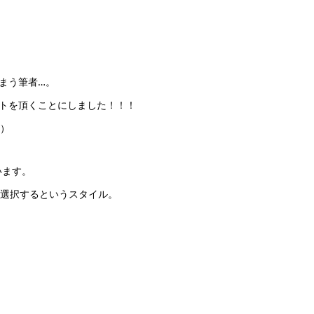
まう筆者…。
トを頂くことにしました！！！
が）
います。
を選択するというスタイル。