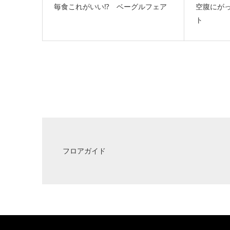
毎食これがいい⁉ ベーグルフェア
空腹にが
ト
フロアガイド