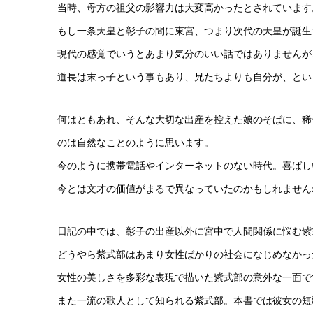
当時、母方の祖父の影響力は大変高かったとされています
もし一条天皇と彰子の間に東宮、つまり次代の天皇が誕生
現代の感覚でいうとあまり気分のいい話ではありませんが
道長は末っ子という事もあり、兄たちよりも自分が、とい
何はともあれ、そんな大切な出産を控えた娘のそばに、稀
のは自然なことのように思います。
今のように携帯電話やインターネットのない時代。喜ばし
今とは文才の価値がまるで異なっていたのかもしれません
日記の中では、彰子の出産以外に宮中で人間関係に悩む紫
どうやら紫式部はあまり女性ばかりの社会になじめなかっ
女性の美しさを多彩な表現で描いた紫式部の意外な一面で
また一流の歌人として知られる紫式部。本書では彼女の短